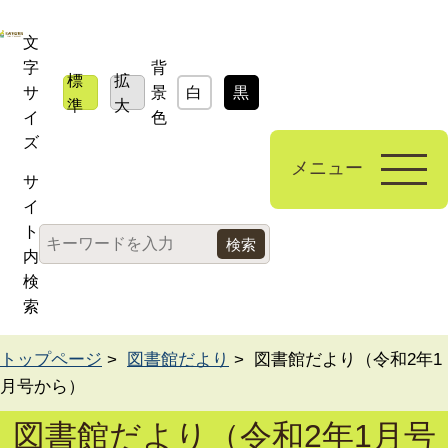
文
字
背
標
拡
サ
景
白
黒
青
準
大
イ
色
ズ
メニュー
サ
イ
ト
内
検
索
トップページ
>
図書館だより
> 図書館だより（令和2年1
月号から）
図書館だより（令和2年1月号