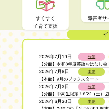
すくすく
障害者サ
子育て支援
イ
2026年7月19日
イ
分館
【分館】令和8年度英語おはなし会 Pe
ベ
2026年7月8日
本館
ン
【本館】9月のブックスタート
ト
2026年7月3日
分館
【分館】中高生限定！8/22（土）
2026年6月30日
本館
【本館】7/30 (木)「なつやすみ