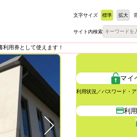
文字サイズ
標準
拡大
サイト内検索
書利用券として使えます！
マイ
利用状況／パスワード・ア
利
Next