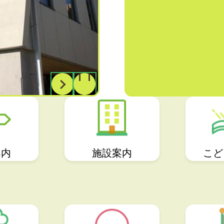
案内
施設案内
こど