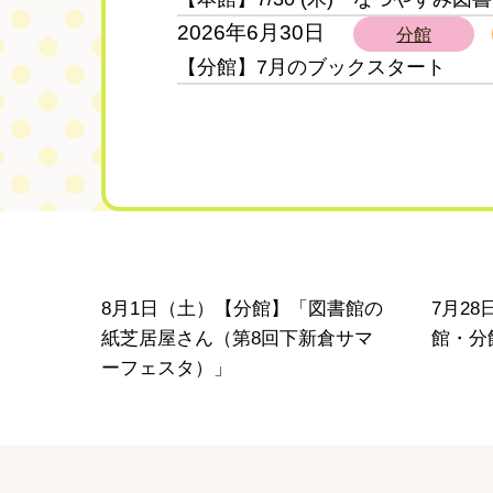
2026年6月30日
分館
【分館】7月のブックスタート
お
知
ら
せ
分館
本館
8月1日（土）【分館】「図書館の
7月2
紙芝居屋さん（第8回下新倉サマ
館・分
ーフェスタ）」