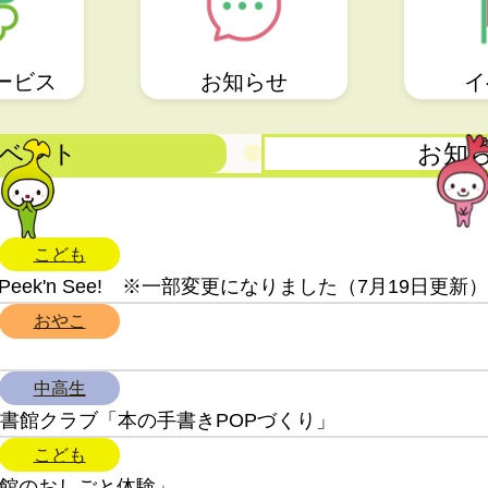
ービス
お知らせ
イ
ベント
お知
こども
ek'n See! ※一部変更になりました（7月19日更新）
おやこ
中高生
図書館クラブ「本の手書きPOPづくり」
こども
図書館のおしごと体験」