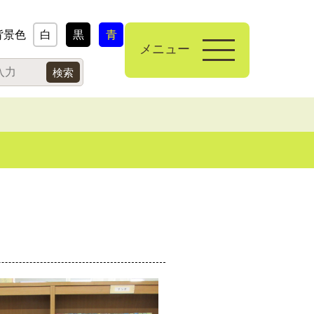
背景色
白
黒
青
メニュー