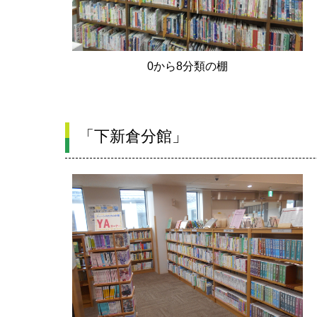
0から
8
分類の棚
「下新倉分館」