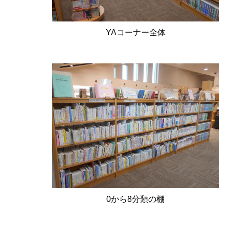
YAコーナー全体
0から
8
分類の棚