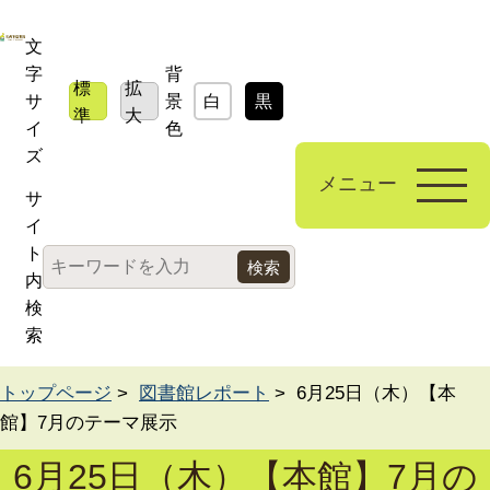
文
字
背
標
拡
サ
景
白
黒
青
準
大
イ
色
ズ
メニュー
サ
イ
ト
内
検
索
トップページ
>
図書館レポート
> 6月25日（木）【本
館】7月のテーマ展示
6月25日（木）【本館】7月の