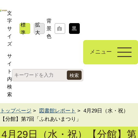
文
字
背
標
拡
サ
景
白
黒
青
準
大
イ
色
ズ
メニュー
サ
イ
ト
内
検
索
トップページ
>
図書館レポート
> 4月29日（水・祝）
【分館】第7回「ふれあいまつり」
4月29日（水・祝）【分館】第