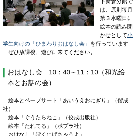
下新倉分館で
は、原則毎月
第３水曜日に
絵本の読み聞
かせとして
小
学生向けの「ひまわりおはなし会」
を行っています。
ぜひ放課後、遊びに来てください。
おはなし会 10：40～11：10（和光絵
本とお話の会）
絵本とペープサート「あいうえおにぎり」（偕成
社）
絵本「ぐうたらねこ」（佼成出版社）
絵本「たれてる」（ポプラ社）
おはなし「ぼくにげちゃうよ」