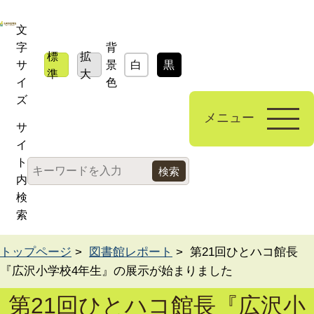
文
字
背
標
拡
サ
景
白
黒
青
準
大
イ
色
ズ
メニュー
サ
イ
ト
内
検
索
トップページ
>
図書館レポート
> 第21回ひとハコ館長
『広沢小学校4年生』の展示が始まりました
第21回ひとハコ館長『広沢小