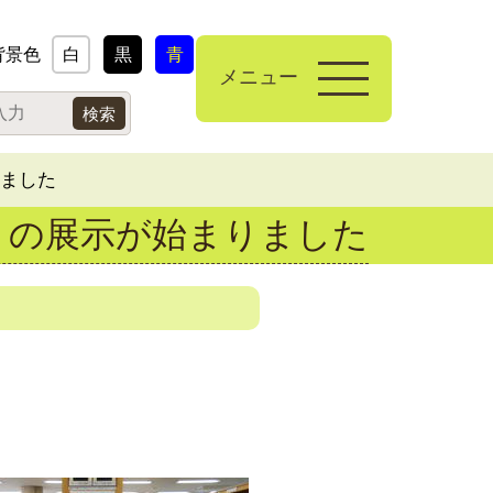
背景色
白
黒
青
メニュー
りました
』の展示が始まりました