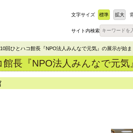
文字サイズ
標準
拡大
サイト内検索
第10回ひとハコ館長『NPO法人みんなで元気』の展示が始
コ館長『NPO法人みんなで元
館