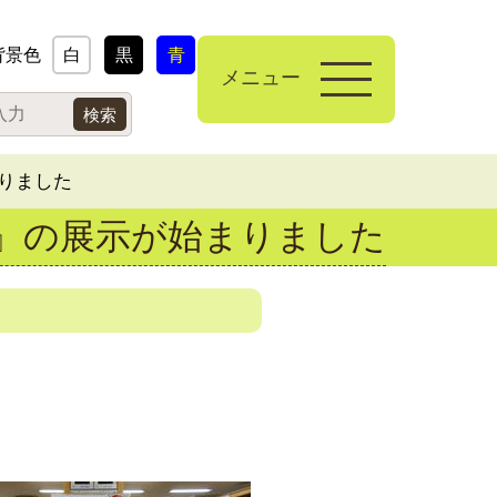
背景色
白
黒
青
メニュー
まりました
気』の展示が始まりました