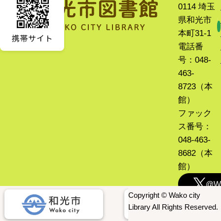
0114 埼玉
県和光市
本町31-1
電話番
号：048-
463-
8723（本
館）
ファック
ス番号：
048-463-
8682（本
館）
@Wa
Copyright © Wako city
Library All Rights Reserved.