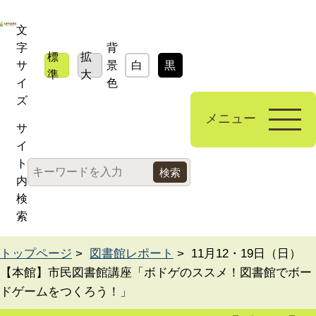
文
字
背
標
拡
サ
景
白
黒
青
準
大
イ
色
ズ
メニュー
サ
イ
ト
内
検
索
トップページ
>
図書館レポート
> 11月12・19日（日）
【本館】市民図書館講座「ボドゲのススメ！図書館でボー
ドゲームをつくろう！」