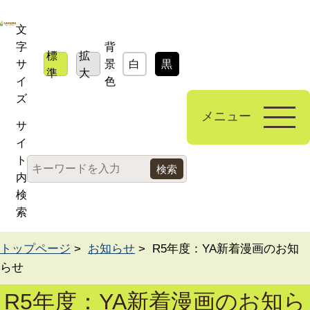
文
字
背
標
拡
サ
景
白
黒
青
準
大
イ
色
ズ
メニュー
サ
イ
ト
内
検
索
トップページ
>
お知らせ
> R5年度：YA新着漫画のお知
らせ
R5年度：YA新着漫画のお知ら