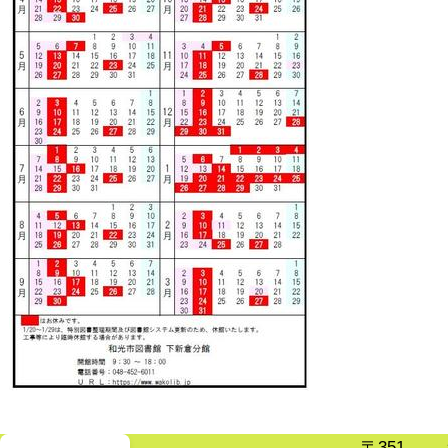
〒351-