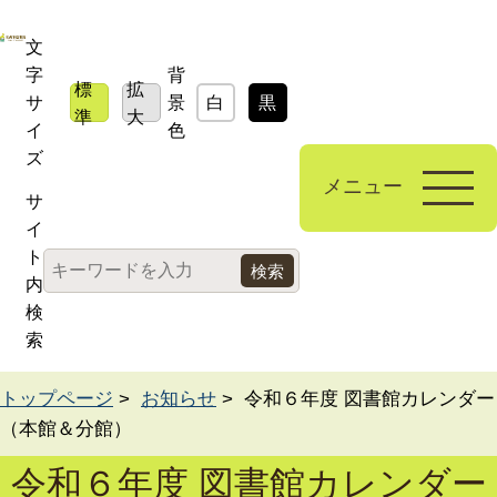
文
字
背
標
拡
サ
景
白
黒
青
準
大
イ
色
ズ
メニュー
サ
イ
ト
内
検
索
トップページ
>
お知らせ
> 令和６年度 図書館カレンダー
（本館＆分館）
令和６年度 図書館カレンダー