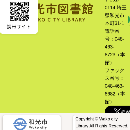
0114 埼玉
県和光市
本町31-1
電話番
号：048-
463-
8723（本
館）
ファック
ス番号：
048-463-
8682（本
館）
@Wa
Copyright © Wako city
Library All Rights Reserved.