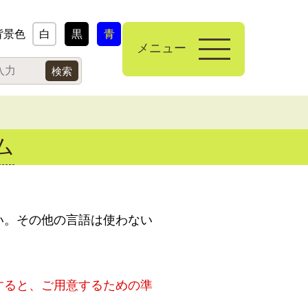
背景色
白
黒
青
メニュー
ム
い。その他の言語は使わない
。
すると、ご用意するための準