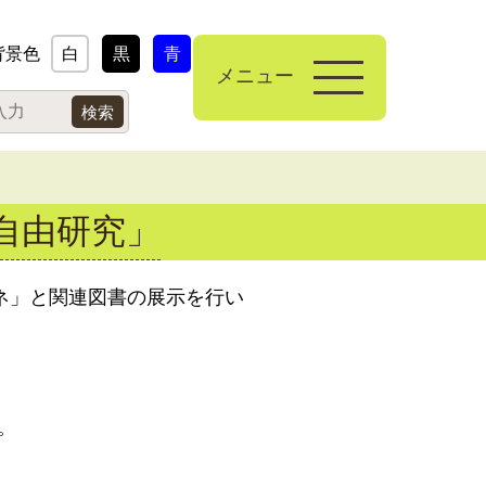
背景色
白
黒
青
メニュー
自由研究」
タネ」と関連図書の展示を行い
。