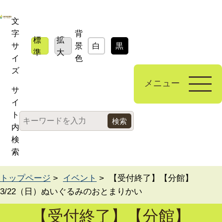
文
字
背
標
拡
サ
景
白
黒
青
準
大
イ
色
ズ
メニュー
サ
イ
ト
内
検
索
トップページ
>
イベント
> 【受付終了】【分館】
3/22（日）ぬいぐるみのおとまりかい
【受付終了】【分館】